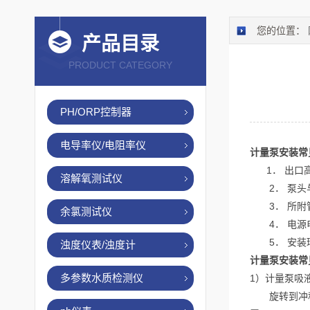
您的位置：
产品目录
PRODUCT CATEGORY
PH/ORP控制器
电导率仪/电阻率仪
计量泵安装常
1． 出口高
溶解氧测试仪
2． 泵头
3． 所附管
余氯测试仪
4． 电源
5． 安装
浊度仪表/浊度计
计量泵安装常
多参数水质检测仪
1）计量泵吸
旋转到冲程长