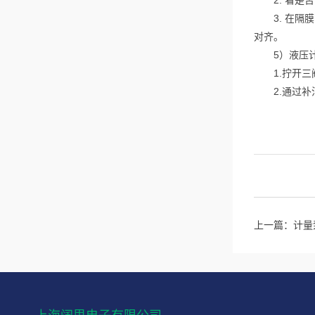
2. 看是否
3. 在隔膜
对齐。
5）液压计
1.拧开三
2.通过补
上一篇：
计量