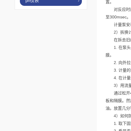
ph仪表
置。
对反应时间来
至300ms
计量泵安装
2）拆换计
在拆去旧的
1. 在泵头
膜。
2. 向外拉
3. 计量的
4. 在计量
3）用流量监
通过松开4个
板和隔膜。然
油。放置几分
4）如何防
1. 取下固