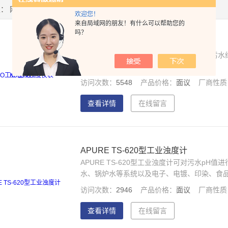
置：
网站首页
>
产品中心
>
浊度仪表/浊度计
>
欢迎您！
来自局域网的朋友！有什么可以帮助您的
吗？
SEKO工业在线浊度仪表K500T1
SEKO工业在线浊度仪表K500T1的应用：
制氧ClP灌溉泳池养鱼海水淡化乳品业
访问次数：
5548
产品价格：
面议
厂商性质
查看详情
在线留言
APURE TS-620型工业浊度计
APURE TS-620型工业浊度计可对污水p
水、锅炉水等系统以及电子、电镀、印染、食品
PH/ORP领域的优良仪表。
访问次数：
2946
产品价格：
面议
厂商性质
查看详情
在线留言