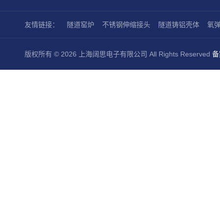
友情链接：
隧道窑炉
不锈钢伸缩接头
隧道铸铝壳体
氧
版权所有 © 2026 上海阔思电子有限公司 All Rights Reserved
备