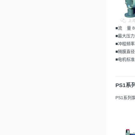
■流 量 8
■最大压力 
■冲程频率 
■隔膜直径
■电机标准功
PS1系
PS1系