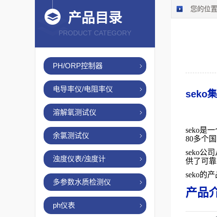
您的位
产品目录
PRODUCT CATEGORY
PH/ORP控制器
电导率仪/电阻率仪
seko
溶解氧测试仪
seko
余氯测试仪
80多个
seko
浊度仪表/浊度计
供了可靠
seko
多参数水质检测仪
产品
ph仪表