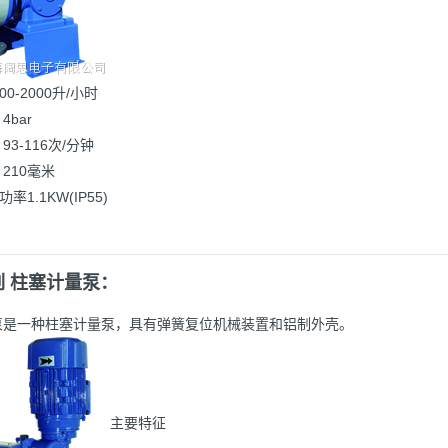
00-2000升/小时
4bar
93-116次/分钟
 210毫米
率1.1KW(IP55)
列 柱塞计量泵：
列泵是一种柱塞计量泵，具有弹簧复位机械装置和铝制外壳。
主要特征