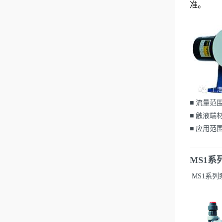
准。
■ 流量范围
■ 触液端
■ 应用
MS1
MS1系