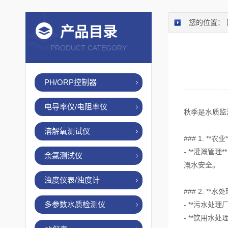
您的位置：
产品目录
PRODUCT CATEGORY
PH/ORP控制器
电导率仪/电阻率仪
秋季是水质监
溶解氧测试仪
### 1. **农业*
- **灌溉
余氯测试仪
溉水安全。
浊度仪表/浊度计
### 2. **水
多参数水质检测仪
- **污水
- **饮用