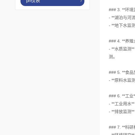
ph仪表
### 3. **环
- **湖泊
- **地下
### 4. **养殖
- **水质
测。
### 5. **
- **原料
### 6. **工业*
- **工业
- **排放监
### 7. **科