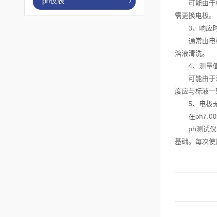
ph仪表
可能由于标准
需更换电极。
3、响应时间
通常由电极干
溶液清洗。
4、测量值
可能由于温度
度应与标液一
5、电极无
在ph7.0
ph测试仪的
基础。每次使