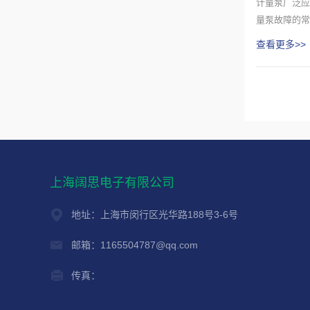
计量泵广泛应
量泵故障的常
查看更多>>
上海阔思电子有限公司
地址：上海市闵行区光华路188号3-6号
邮箱：1165504787@qq.com
传真：