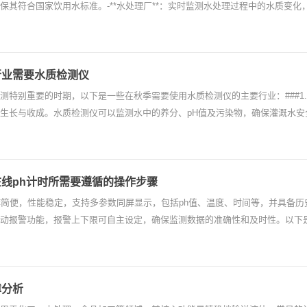
其符合国家饮用水标准。-**水处理厂**：实时监测水处理过程中的水质变化，确保出
行业需要水质检测仪
测特别重要的时期，以下是一些在秋季需要使用水质检测仪的主要行业：###1.**
长与收成。水质检测仪可以监测水中的养分、pH值及污染物，确保灌溉水安全。###2
线ph计时所需要遵循的操作步骤
作简便，性能稳定，支持多参数同屏显示，包括ph值、温度、时间等，并具备
动报警功能，报警上下限可自主设定，确保监测数据的准确性和及时性。以下是
障分析