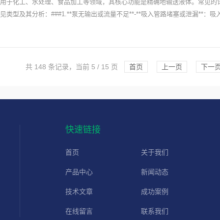
用于化工、水处理、食品加工等领域，其核心功能是精确地输送液体。常见的
见类型及其分析：###1.**泵无输出或流量不足**-**吸入管路堵塞或泄漏**
共 148 条记录，当前 5 / 15 页
首页
上一页
下一
快速链接
首页
关于我们
产品中心
新闻动态
技术文章
成功案例
在线留言
联系我们