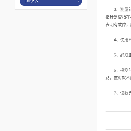
ph仪表
3、测量前应
指针是否指在标
表明有故障，
4、使用时
5、必须正确
6、摇测时将
路，这时就不
7、读数完毕