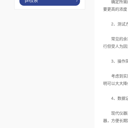
ph仪表
确定所需的测
要更高的浓度
2、测试
常见的余氯测
行但受人为因
3、操作简
考虑到实际使
明可以大大降
4、数据记
现代仪器通常
器，方便长期