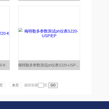
-K
梅特勒多参数测试ph仪表S220-USP/EP
页
末页
跳转到第
页