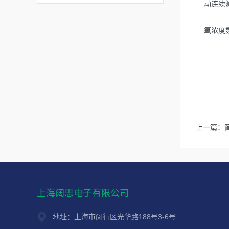
动连续测
氧浓度数
上一篇：
上海阔思电子有限公司
地址：上海市闵行区光华路188号3-6号