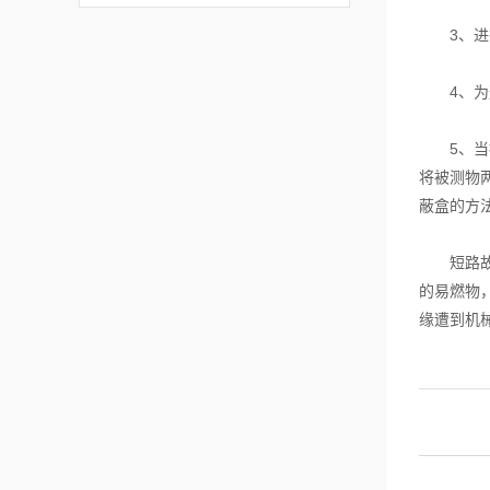
3、进行
4、为避
5、当被
将被测物
蔽盒的方
短路故障
的易燃物
缘遭到机