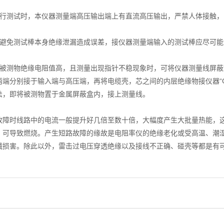
测试时，本仪器测量端高压输出端上有直流高压输出，严禁人体接触，
免测试棒本身绝缘泄漏造成误差，接仪器测量端输入的测试棒应尽可能
测物绝缘电阻值高，且测量出现指针不稳现象时，可将仪器测量线屏蔽
两端分别接于输入端与高压端，再将电缆壳，芯之间的内层绝缘物接仪器“
法，即将被测物置于金属屏蔽盒内，接上测量线。
时线路中的电流一般提升好几倍至数十倍，大幅度产生大批量热能，这
，可导致燃烧。产生短路故障的缘故是电阻率仪的绝缘老化或受高温、潮
械损害。除此以外，雷击过电压穿透绝缘以及接线不正确、碰壳等都是有