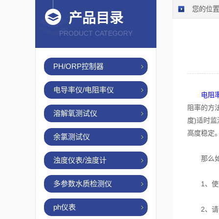
您的位
产品目录
PRODUCT CATEGORY
PH/ORP控制器
电导率仪/电阻率仪
电阻
阻率的方
溶解氧测试仪
度)适时
高度稳定
余氯测试仪
那么如何
浊度仪表/浊度计
多参数水质检测仪
1、使用
ph仪表
2、请勿