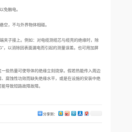
以免触电。
悬空，不与外界物体相碰。
端夹子接上。例如：对电缆测缆芯与缆壳的绝缘时，除
G”，以消除因表面漏电而引起的测量误差。也可用加屏
一些热量可使导体的绝缘立刻烧穿。假若热能传入周边
湿、腐蚀性功效而缺失绝缘水平，或是在设施的安装中绝
可能导致短路故障故障。
分享到：