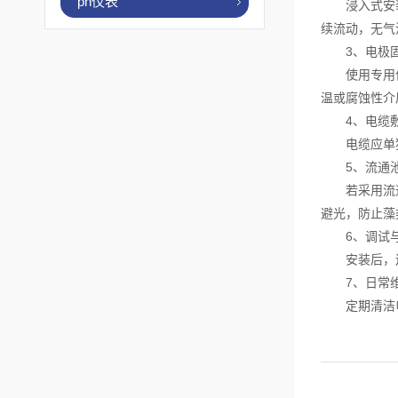
ph仪表
浸入式安装时
续流动，无气
3、电极
使用专用保护
温或腐蚀性介
4、电缆
电缆应单独穿
5、流通池
若采用流通池
避光，防止藻
6、调试与
安装后，连接
7、日常
定期清洁电极