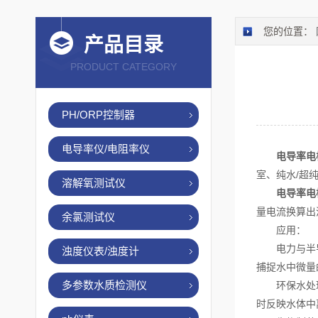
您的位置：
产品目录
PRODUCT CATEGORY
PH/ORP控制器
电导率仪/电阻率仪
电导率电
室、纯水/超
溶解氧测试仪
电导率电
量电流换算出
余氯测试仪
应用：
电力与半导体
浊度仪表/浊度计
捕捉水中微量
多参数水质检测仪
环保水处理与
时反映水体中