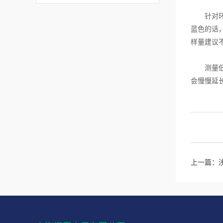
针对环境
蓝色的话
样量建议
测量低浓
会慢慢延
上一篇：