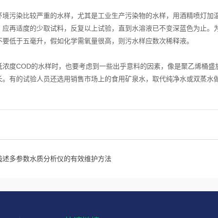
污染比较严重的水样，尤其是工业生产污染物的水样，用酒精喷灯加温
，应再适度的少取试料，反复以上试验，直到水溶液已不变深蓝色为止。
不要低于五毫升，假如化学需氧量很高，则污水样应数次稀释液。
度COD的水样时，也要考虑到一些出乎意料的因素，像是聚乙烯桶盛放
长。有的试验人员还选用销售市场上的食用矿泉水，取代纯净水或双蒸水
浅述多参数水质分析仪的有效维护方法