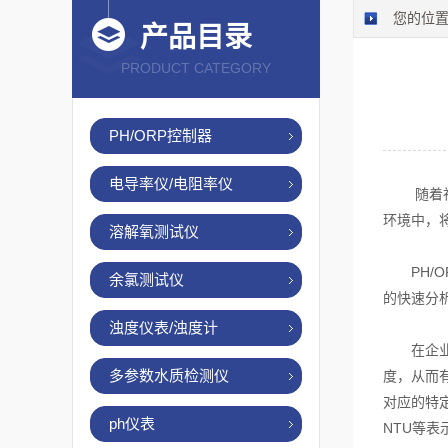
您的位
产品目录
PRODUCT CATEGORY
PH/ORP控制器
电导率仪/电阻率仪
随着社会
环境中，
溶解氧测试仪
PH/O
余氯测试仪
的快速分
浊度仪表/浊度计
在企业日
多参数水质检测仪
度，从而
对应的特
ph仪表
NTU等表