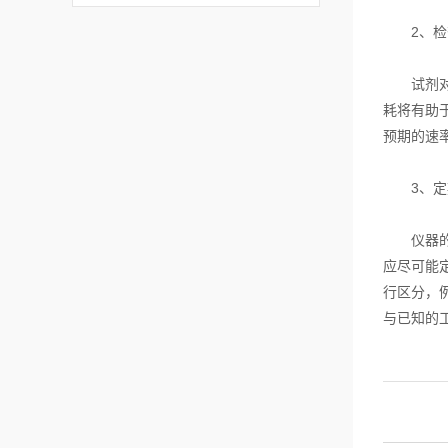
2、检查
试剂对于
耗将有助
预期的速
3、定期
仪器的功
应尽可能
行区分，
与已知的