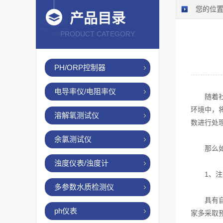
您的位
产品目录
PRODUCT CATEGORY
PH/ORP控制器
电导率仪/电阻率仪
随着社会
环境中，
溶解氧测试仪
数进行处
余氯测试仪
那么如
浊度仪表/浊度计
1、注意
多参数水质检测仪
具有自我
ph仪表
家多采取