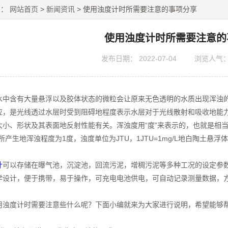
置：
网站首页
>
新闻资讯
> 使用浊度计时所需要注意的事项分享
使用浊度计时所需要注意的
发布日期：
2022-07-04
浏览人气
含有大量悬浮以及胶体状态的微粒会让原来无色透明的水质出现浑浊的
应，是光线透过水层时受到阻碍地程度表示水层对于光线散射和吸收地能
小、形状及其表面地反射性能有关。浑浊度用“度”来表示的，也就是相当于1
所产生地浑浊程度为1度，浊度单位为JTU，1JTU=1mg/L地白陶土悬浮
计
可以存储在曝气池，沉淀池，回流污泥，增稠污泥等多种工况的设定参
学设计，便于携带，易于操作，可充电电池供电，可自动记录测量数据，
度计时需要注意些什么呢？下面小编就来为大家进行说明，希望能够