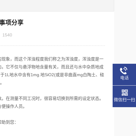
事项分享
：
1540
现象，而这个浑浊程度我们称之为浑浊度，浑浊度是一
力。它不仅与悬浮物地含量有关，而且还与水中杂质地成
L地水中含有1mg.地SiO2(或是非曲直mg白陶土、硅
电话
体。
数。在测量不同工况时，很容易切换到所需的设定状态。
微信扫一扫
方便操作人员。
帮助到您：