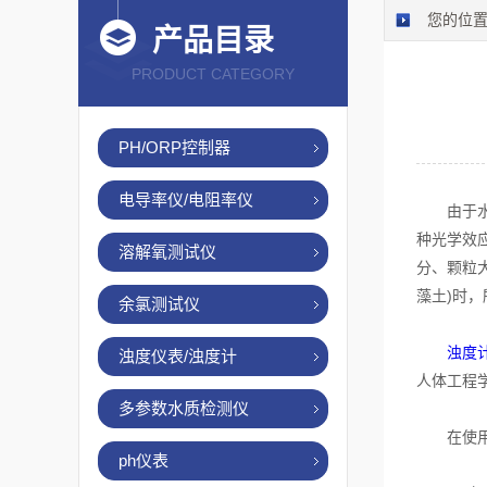
您的位
产品目录
PRODUCT CATEGORY
PH/ORP控制器
电导率仪/电阻率仪
由于水中
种光学效
溶解氧测试仪
分、颗粒大
藻土)时，
余氯测试仪
浊度
浊度仪表/浊度计
人体工程
多参数水质检测仪
在使用浊
ph仪表