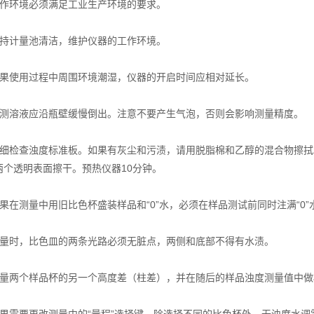
环境必须满足工业生产环境的要求。
计量池清洁，维护仪器的工作环境。
使用过程中周围环境潮湿，仪器的开启时间应相对延长。
溶液应沿瓶壁缓慢倒出。注意不要产生气泡，否则会影响测量精度。
检查浊度标准板。如果有灰尘和污渍，请用脱脂棉和乙醇的混合物擦拭
两个透明表面擦干。预热仪器10分钟。
在测量中用旧比色杯盛装样品和“0”水，必须在样品测试前同时注满“0”
时，比色皿的两条光路必须无脏点，两侧和底部不得有水渍。
两个样品杯的另一个高度差（柱差），并在随后的样品浊度测量值中做