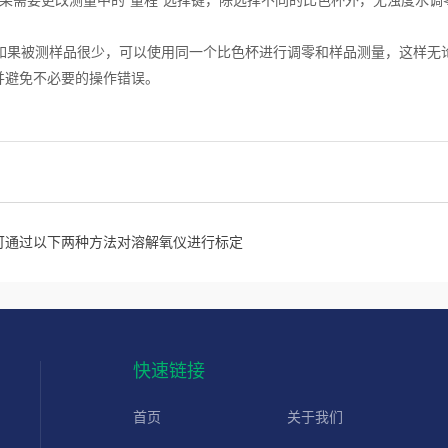
需要更改测量中的“量程”选择键，除选择不同的比色杯外，无浊度水调
果被测样品很少，可以使用同一个比色杯进行调零和样品测量，这样无
并避免不必要的操作错误。
可通过以下两种方法对溶解氧仪进行标定
快速链接
首页
关于我们