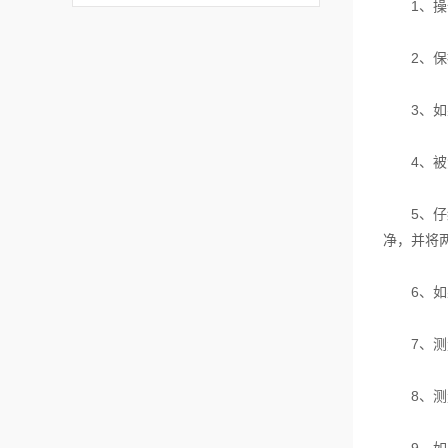
1、操作
2、保持
3、如果
4、被测
5、仔细
净，并将
6、如果
7、测量
8、测量