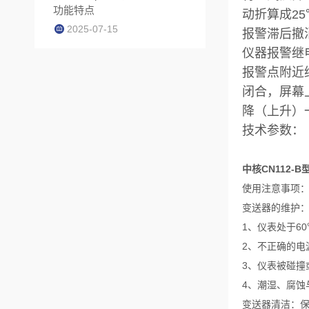
功能特点
动折算成2
2025-07-15
报警滞后撤
仪器报警继
报警点附近
闭合，屏幕
降（上升）一
技术参数：
中核CN112-
使用注意事项
变送器的维护
1、仪表处于6
2、不正确的电
3、仪表被碰撞
4、潮湿、腐蚀
变送器清洁：