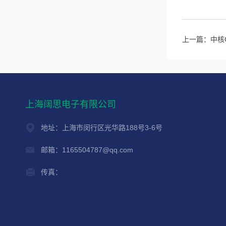
上一篇：
中核​
上海阔思电子有限公司
地址：上海市闵行区光华路188号3-6号
邮箱：1165504787@qq.com
传真：