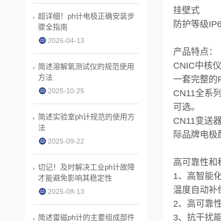
挂壁式
超详细！ph计电极正确安装步
防护等级IP6
骤全指南
2026-04-13
产品特点：
CNIC中
简述溶解氧测试仪的规范使用
方法
一套完整的P
2025-10-25
CN11全
可选。
简述实验室ph计规范的使用方
CN11变送
法
际品牌电极
2025-09-22
高可靠性和
切记！及时解决工业ph计故障
1、高智能
才能避免影响其稳定性
温度自动补
2025-08-13
2、高可靠
3、抗干扰
简述雷磁ph计的主要组成部件