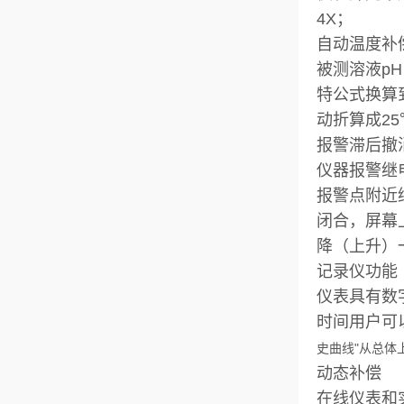
4X；
自动温度补
被测溶液p
特公式换算
动折算成2
报警滞后撤
仪器报警继
报警点附近
闭合，屏幕
降（上升）一
记录仪功能
仪表具有数
时间用户可
史曲线"从总体
动态补偿
在线仪表和