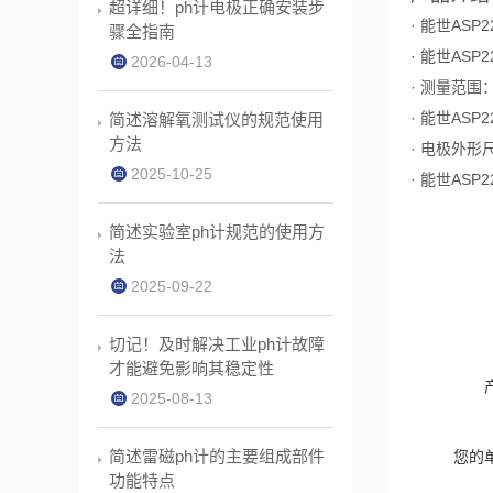
超详细！ph计电极正确安装步
·
能世ASP
骤全指南
·
能世ASP
2026-04-13
· 测量范围：
·
能世ASP
简述溶解氧测试仪的规范使用
方法
· 电极外形尺
2025-10-25
·
能世ASP
简述实验室ph计规范的使用方
法
2025-09-22
切记！及时解决工业ph计故障
才能避免影响其稳定性
2025-08-13
简述雷磁ph计的主要组成部件
您的
功能特点