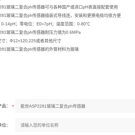
2281玻璃二复合ph传感器
可与各种国产或进口pH表直接配套使用
2281玻璃二复合ph传感器
插装式导线连，安装和更换电极均很方便
0-14pH；零电位：E0=7pH；温度范围：0-80℃
2281玻璃二复合ph传感器
耐压力值为0.6MPa
寸：Φ12×120,225或者其他尺寸
2281玻璃二复合ph传感器
的外管材料为玻璃
产品：
单位：