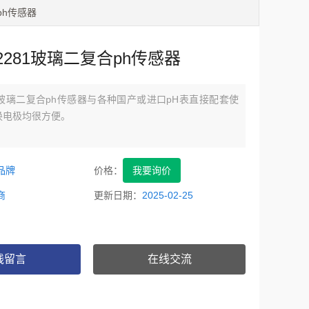
合ph传感器
P2281玻璃二复合ph传感器
281玻璃二复合ph传感器与各种国产或进口pH表直接配套使
换电极均很方便。
品牌
价格：
我要询价
商
更新日期：
2025-02-25
线留言
在线交流