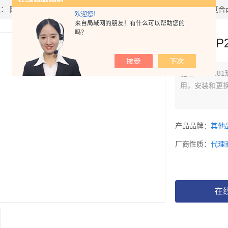
置：
网站首页
>
产品中心
> >
PH/ORP控制器
> 能世​ASP2281玻璃二复
欢迎您！
来自局域网的朋友！有什么可以帮助您的
吗？
能世​AS
能世​ASP2
用，安装和更
产品品牌：
其他
厂商性质：
代理
在