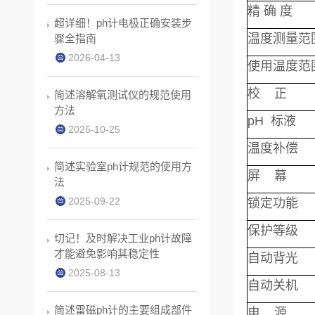
精 确 度
超详细！ph计电极正确安装步
温度测量范
骤全指南
2026-04-13
使用温度范
校 正
简述溶解氧测试仪的规范使用
方法
pH 标液
2025-10-25
温度补偿
简述实验室ph计规范的使用方
屏 幕
法
2025-09-22
锁定功能
保护等级
切记！及时解决工业ph计故障
才能避免影响其稳定性
自动背光
2025-08-13
自动关机
简述雷磁ph计的主要组成部件
电 源