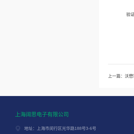
验
上一篇：
沃懋
上海阔思电子有限公司
地址：上海市闵行区光华路188号3-6号