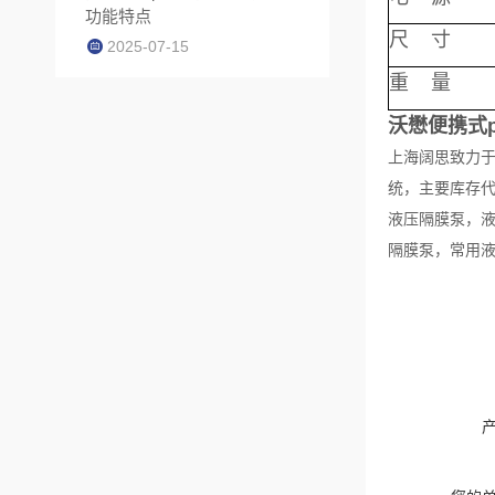
功能特点
尺 寸
2025-07-15
重 量
沃懋便携式p
上海阔思致力于
统，主要库存代
液压隔膜泵，液
隔膜泵，常用液