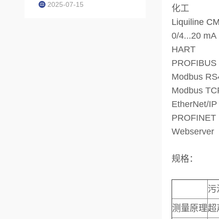
2025-07-15
化工
Liquili
0/4...20 mA
HART
PROFIBUS
Modbus RS
Modbus TC
EtherNet/IP
PROFINET
Webserver
规格：
污
测量原理
超