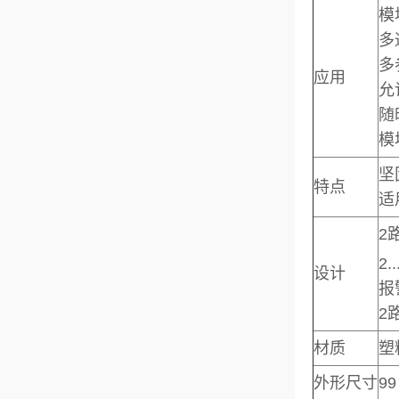
模
多
多
应用
允
随
模
坚
特点
适
2
2
设计
报
2
材质
塑
外形尺寸
99