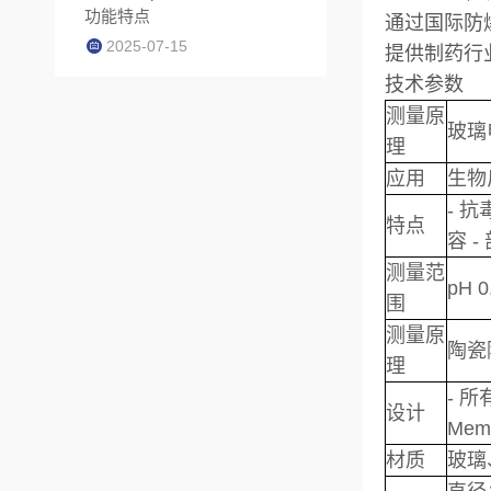
功能特点
通过国际防
2025-07-15
提供制药行
技术参数
测量原
玻璃
理
应用
生物
- 抗
特点
容 -
测量范
pH 0
围
测量原
陶瓷
理
- 
设计
Me
材质
玻璃