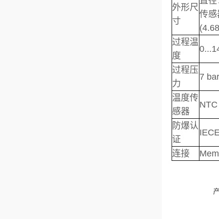
直径：1
外形尺
传感器
寸
(4.6
过程温
0...
度
过程压
7 ba
力
温度传
NTC
感器
防爆认
IECE
证
连接
Me