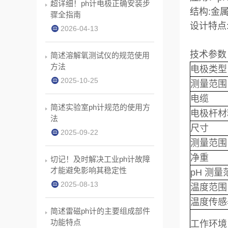
超详细！ph计电极正确安装步
结构:金
骤全指南
设计特点
2026-04-13
技术参数
简述溶解氧测试仪的规范使用
方法
电极类型
2025-10-25
测量范围
电缆
简述实验室ph计规范的使用方
电极杆材
法
尺寸
2025-09-22
测量范围
净重
切记！及时解决工业ph计故障
才能避免影响其稳定性
pH 测量
2025-08-13
温度范围
温度传感
简述雷磁ph计的主要组成部件
功能特点
工作环境