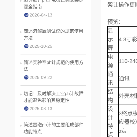
架让操作更顺
骤全指南
2026-04-13
预览：
显
简述溶解氧测试仪的规范使用
方法
示
4.3
2025-10-25
屏
电
110-24
简述实验室ph计规范的使用方
源
法
通
2025-09-22
通讯
讯
结
切记！及时解决工业ph计故障
外壳材
构
才能避免影响其稳定性
2025-08-13
设
3终点
计
应器校
简述雷磁ph计的主要组成部件
特
式。
功能特点
点