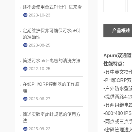
还不会使用台式PH计？进来看
2023-10-23
定期维护保养可确保污水pH计
产品概述
的准确性
2023-08-25
Apure双通道
简述污水ph计电极的清洗方法
性能特点：
2022-10-25
•具中英文操
•PH和ORP
在线PH/ORP控制器的工作原
•户外防水型
理
•提供两路4-
2025-06-27
•具两组继电
•800*48
简述实验室ph计规范的使用方
法
•两点或三点
2025-09-22
•密码管理进