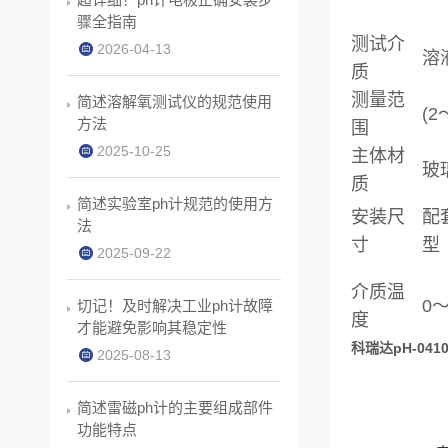
骤全指南
测试介
2026-04-13
溶
质
测量范
简述溶解氧测试仪的规范使用
(2
方法
围
2025-10-25
主体材
玻
质
简述实验室ph计规范的使用方
安装尺
配
法
寸
型
2025-09-22
介质温
0
切记！及时解决工业ph计故障
度
才能避免影响其稳定性
科瑞达pH-04
2025-08-13
简述雷磁ph计的主要组成部件
功能特点