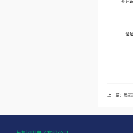
补充
验
上一篇：
奥豪