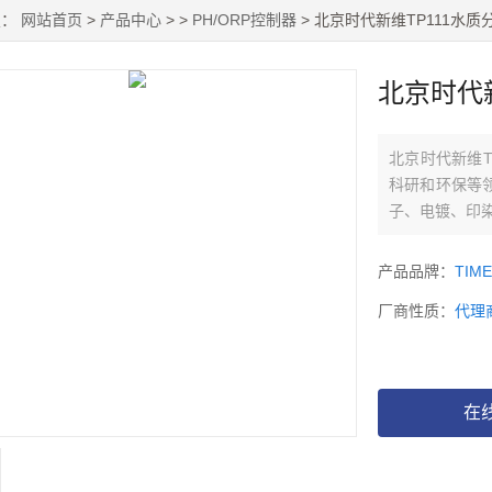
置：
网站首页
>
产品中心
> >
PH/ORP控制器
> 北京时代新维TP111水质
北京时代新
北京时代新维T
科研和环保等
子、电镀、印
电厂等纯水、
产品品牌：
TIM
维
厂商性质：
代理
在