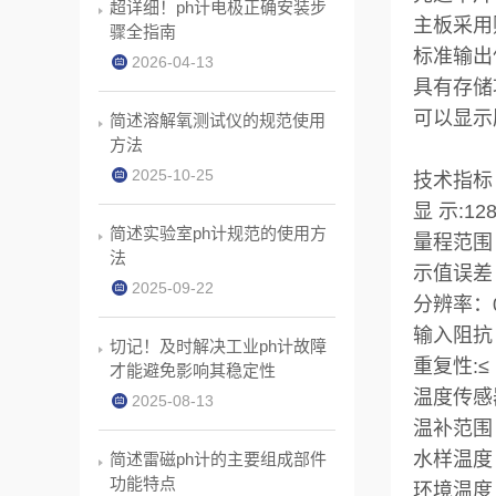
超详细！ph计电极正确安装步
主板采用
骤全指南
标准输出
2026-04-13
具有存储
可以显示
简述溶解氧测试仪的规范使用
方法
2025-10-25
技术指标
显 示:1
简述实验室ph计规范的使用方
量程范围：(
法
示值误差：±
2025-09-22
分辨率：0.
输入阻抗：
切记！及时解决工业ph计故障
重复性:≤ 
才能避免影响其稳定性
温度传感器
2025-08-13
温补范围：
水样温度：
简述雷磁ph计的主要组成部件
功能特点
环境温度：