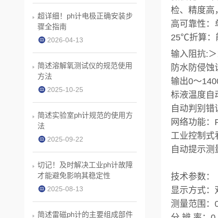
检、精度高
超详细！ph计电极正确安装步
高可靠性：
骤全指南
25℃折算
2026-04-13
输入阻抗:＞
简述溶解氧测试仪的规范使用
防水防侵蚀
方法
输出0～14
2025-10-25
标液温度自
自动判别错
简述实验室ph计规范的使用方
网络功能：R
法
工业控制式
2025-09-22
自动提示测
切记！及时解决工业ph计故障
才能避免影响其稳定性
技术参数：
2025-08-13
显示方式：
测量范围：0～
简述雷磁ph计的主要组成部件
分 辨 率：0.