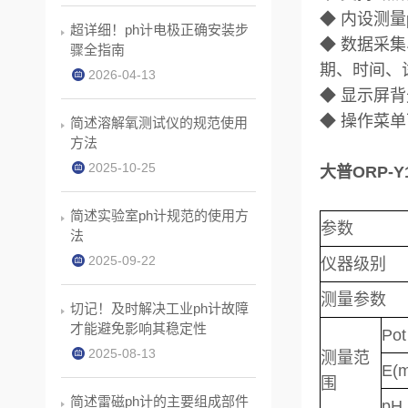
◆ 内设测量
超详细！ph计电极正确安装步
◆ 数据采
骤全指南
期、时间、
2026-04-13
◆ 显示屏
◆ 操作菜单
简述溶解氧测试仪的规范使用
方法
2025-10-25
大普ORP-
简述实验室ph计规范的使用方
参数
法
2025-09-22
仪器级别
测量参数
切记！及时解决工业ph计故障
才能避免影响其稳定性
Pot
2025-08-13
测量范
E(
围
简述雷磁ph计的主要组成部件
pH