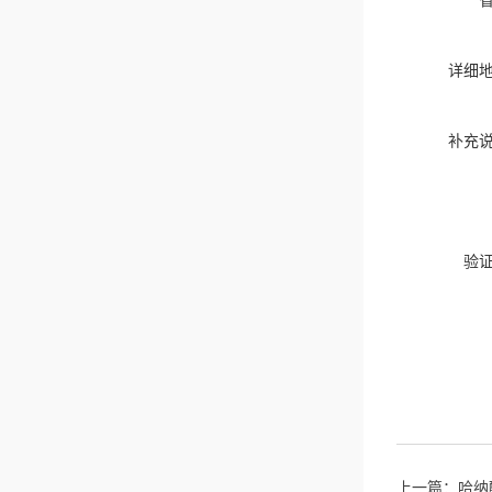
详细
补充
验
上一篇：
哈纳