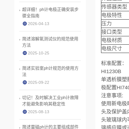
传感器类型
超详细！ph计电极正确安装步
电极特性
骤全指南
压力
2026-04-13
接口类型
简述溶解氧测试仪的规范使用
电极材质
方法
电极尺寸
2025-10-25
标准配置：
简述实验室ph计规范的使用方
HI1230B
法
单透析膜塑胶
2025-09-22
极配置HI7
注意
事项
:
切记！及时解决工业ph计故障
使用新电极
才能避免影响其稳定性
头及保护盖
2025-08-13
头玻璃球内
简述雷磁ph计的主要组成部件
璃感应膜或