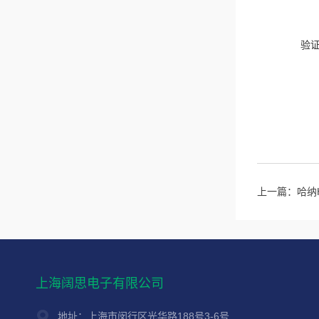
验
上一篇：
哈纳
上海阔思电子有限公司
地址：上海市闵行区光华路188号3-6号