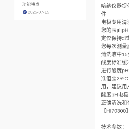
功能特点
哈纳仪器提
2025-07-15
件
电极专用清
您的表面p
定仪保持理
您每次测量
清洗液中1
酸度标准缓
进行酸度p
准值@25ºC
用，建议用
酸度pH电
正确清洗和
【HI703
技术参数：