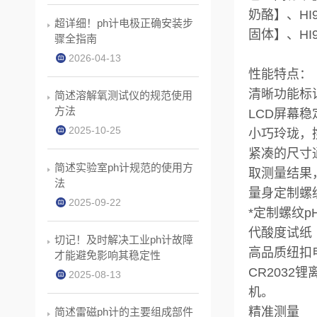
奶酪】、HI9
超详细！ph计电极正确安装步
固体】、HI9
骤全指南
2026-04-13
性能特点：
清晰功能标
简述溶解氧测试仪的规范使用
方法
LCD屏幕
2025-10-25
小巧玲珑，
紧凑的尺寸
简述实验室ph计规范的使用方
取测量结果
法
量身定制螺
2025-09-22
*定制螺纹
代酸度试纸
切记！及时解决工业ph计故障
高品质纽扣
才能避免影响其稳定性
CR203
2025-08-13
机。
精准测量
简述雷磁ph计的主要组成部件