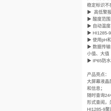
稳定标识不
▶ 高低警
▶ 酸度范围
▶ 自动温度
▶ HI12
▶ 使用pH和
▶ 数据传输
小值、大值
▶ IP6
产品亮点：
大屏幕液晶
和信息；
随时查询2
形式查阅，
HI1285