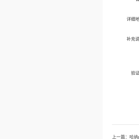
详细
补充
验
上一篇：
哈纳p