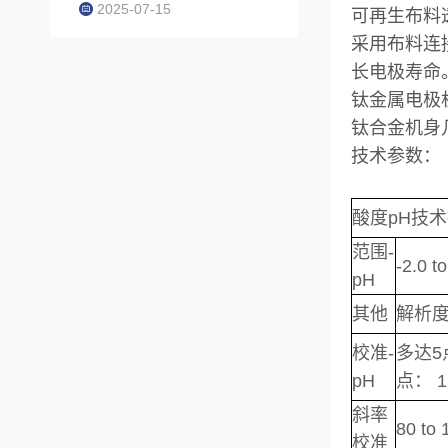
2025-07-15
可再生布料
采用布料连
长电极寿命
钛金属电极
钛合金机身
技术参数：
酸度pH
范围-
-2.0 t
pH
其他
解析度：
校准-
多达
pH
点： 1
斜率
80 to
校准