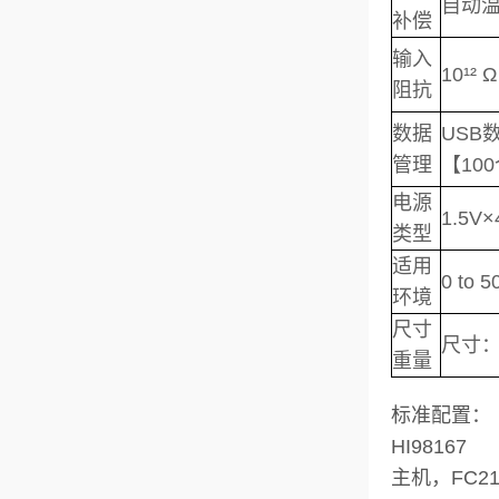
自动
补偿
输入
10¹² Ω
阻抗
数据
USB
管理
【10
电源
1.5
类型
适用
0 to
环境
尺寸
尺寸：18
重量
标准配置：
HI98167
主机，FC2