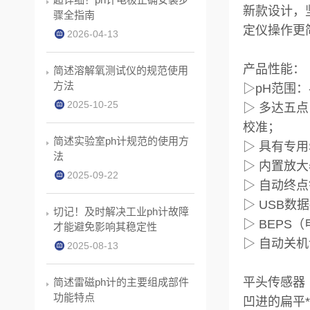
新款设计，
骤全指南
定仪操作更
2026-04-13
产品性能：
简述溶解氧测试仪的规范使用
方法
▷pH范围：-2.
2025-10-25
▷ 多达五
校准；
简述实验室ph计规范的使用方
▷ 具有专用
法
▷ 内置放
2025-09-22
▷ 自动终
▷ USB数
切记！及时解决工业ph计故障
▷ BEP
才能避免影响其稳定性
▷ 自动关
2025-08-13
平头传感器
简述雷磁ph计的主要组成部件
功能特点
凹进的扁平