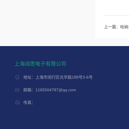
上一篇：
哈纳
上海阔思电子有限公司
地址：上海市闵行区光华路188号3-6号
邮箱：1165504787@qq.com
传真：