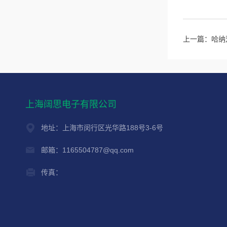
上一篇：
哈纳
上海阔思电子有限公司
地址：上海市闵行区光华路188号3-6号
邮箱：1165504787@qq.com
传真：