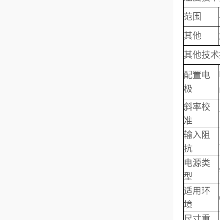
范围
其他
其他技术
配置电
极
斜率校
准
输入阻
抗
电源类
型
适用环
境
尺寸重