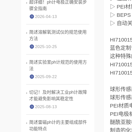
超详细！ph计电极正确安装步
▷ PE
骤全指南
▷ BE
2026-04-13
▷ 自动
简述溶解氧测试仪的规范使用
方法
HI710
2025-10-25
蓝色定制
这种特殊
简述实验室ph计规范的使用方
HI71
法
HI71
2025-09-22
球形传感
切记！及时解决工业ph计故障
球形传感
才能避免影响其稳定性
PEI材
2025-08-13
PEI电极
醚酰亚胺
简述雷磁ph计的主要组成部件
功能特点
制造的化