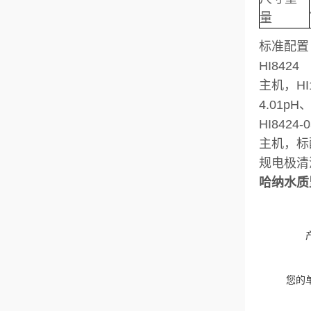
量
标准配置
HI8424
主机，HI
4.01p
HI8424-0
主机，标配
规电极清
哈纳水质监
您的