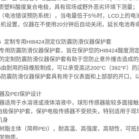
I材质塑料酸度复合电极，具有现场或野外恶劣环境下测量；
PS（电池错误预防系统），当电量低于5％时，LCD上的
关机设置，仪器在不使用20分钟后自动关闭，延长电池寿
015 定制专用HI8424测定仪防震防滑仪器保护套
专用防震防滑仪器保护套，旨在保护您的HI8424酸度测
的定制防震防滑仪器保护套有助于您防止意外撞击造成的
0015由耐用的硅橡胶制成，可以承受高达200°C（392°
0015防震防滑仪器保护套具有用于仪表面和上部部的开口
器及PEI保护设计
器适用于水溶液或液体溶液中，球形传感器能较多面接触
质电极保护护套，保护电极传感器不受损失，特别适用于现
机身
树脂主体（简称PEI），耐高温、高强度，高韧性，可
学物质。