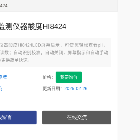
424
测仪器酸度HI8424
器酸度HI8424LCD屏幕显示，可使您轻松查看pH、
量读数；自动识别校准，自动关闭，屏幕指示和自动手动
池更换简单快速。
品牌
价格：
我要询价
商
更新日期：
2025-02-26
线留言
在线交流