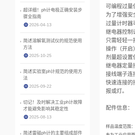
可编程过量
超详细！ph计电极正确安装步
为了增强安全
骤全指南
过量计时器可
2026-04-13
继电器控制
只需轻轻一
简述溶解氧测试仪的规范使用
方法
操作（开启
2025-10-25
剂量超设置
继电器定量
简述实验室ph计规范的使用方
接线端子连
法
快速连接的
2025-09-22
报或灯。
切记！及时解决工业ph计故障
配件信息：
才能避免影响其稳定性
2025-08-13
样品温度范围：-
简述雷磁ph计的主要组成部件
专为工业应用而