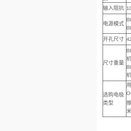
输入阻抗
1
B
电源模式
B
开孔尺寸
4
B
机
尺寸重量
B
机
O
选购电极
类型
推
米