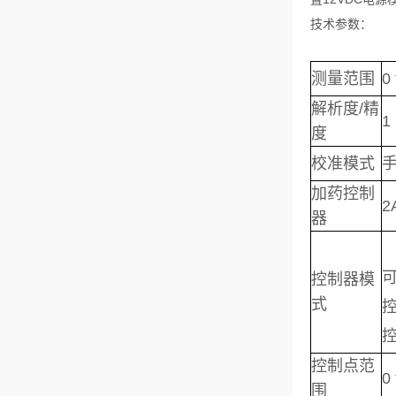
技术参数：
测量范围
0
解析度/精
1
度
校准模式
手
加药控制
2
器
控制器模
式
控制点范
0
围