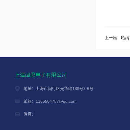
上一篇：
哈纳
上海阔思电子有限公司
地址：上海市闵行区光华路188号3-6号
邮箱：1165504787@qq.com
传真：