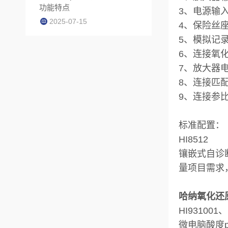
功能特点
3、电源输
2025-07-15
4、保险丝
5、模拟记
6、连接氧化
7、放大器
8、连接匹
9、连接参
标准配置：
HI8512
镶嵌式自诊
量项目需求
哈纳氧化还原
HI931001、
微电脑酸度p