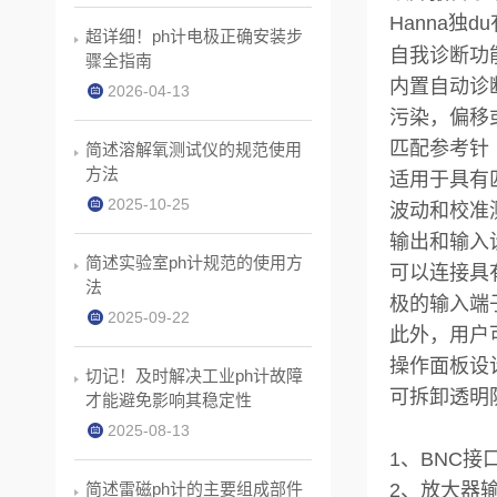
Hanna独du
超详细！ph计电极正确安装步
自我诊断功
骤全指南
内置自动诊
2026-04-13
污染，偏移
匹配参考针
简述溶解氧测试仪的规范使用
方法
适用于具有
2025-10-25
波动和校准
输出和输入
简述实验室ph计规范的使用方
可以连接具有
法
极的输入端
2025-09-22
此外，用户可以
操作面板设
切记！及时解决工业ph计故障
可拆卸透明
才能避免影响其稳定性
2025-08-13
1、BNC接
简述雷磁ph计的主要组成部件
2、放大器