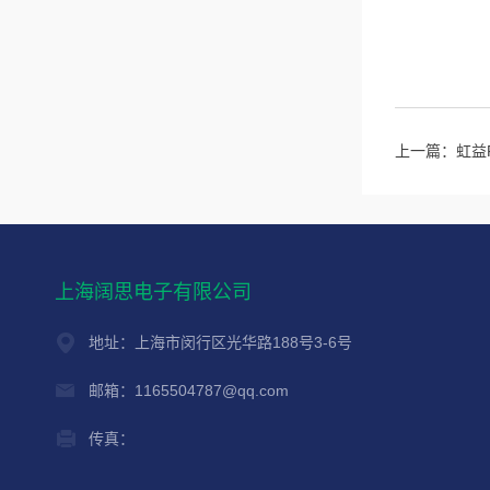
上一篇：
虹益
上海阔思电子有限公司
地址：上海市闵行区光华路188号3-6号
邮箱：1165504787@qq.com
传真：