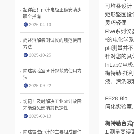
可堆叠设计
超详细！ph计电极正确安装步
矩形坚固设
骤全指南
灵巧轻便
2026-04-13
Five系列仪
*的电化学
简述溶解氧测试仪的规范使用
方法
pH测量并
2025-10-25
针对您的具
InLab
简述实验室ph计规范的使用方
梅特勒-托
法
液、清洗液
2025-09-22
FE28-Bio
切记！及时解决工业ph计故障
简化实验室. F
才能避免影响其稳定性
2025-08-13
梅特勒台式ph
1.测量变得
简述雷磁ph计的主要组成部件