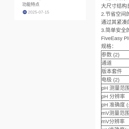
功能特点
大尺寸结构
2025-07-15
2.节省空
通过其紧凑
3.简单安全
FiveEa
规格：
参数 (2)
通道
版本套件
电极 (2)
pH 测量范
pH 分辨率
pH 准确度 (
mV测量范
mV分辨率