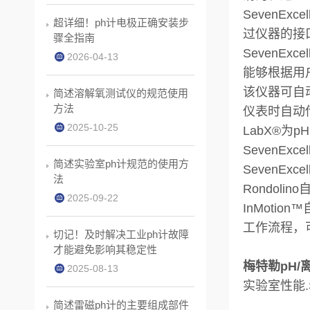
SevenE
超详细！ph计电极正确安装步
过仪器的接
骤全指南
SevenE
2026-04-13
能够根据用
该仪器可自
简述溶解氧测试仪的规范使用
方法
仪表时自动
2025-10-25
LabX®为
SevenEx
简述实验室ph计规范的使用方
SevenEx
法
Rondol
2025-09-22
InMoti
工作流程，
切记！及时解决工业ph计故障
才能避免影响其稳定性
梅特勒pH/
2025-08-13
实验室性能.S
简述雷磁ph计的主要组成部件