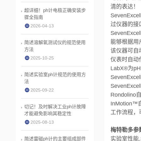
清的表达！
超详细！ph计电极正确安装步
SevenE
骤全指南
过仪器的接
2026-04-13
SevenE
能够根据用
简述溶解氧测试仪的规范使用
方法
该仪器可自
2025-10-25
仪表时自动
LabX®为
简述实验室ph计规范的使用方
SevenEx
法
SevenEx
2025-09-22
Rondol
InMoti
切记！及时解决工业ph计故障
工作流程，
才能避免影响其稳定性
2025-08-13
梅特勒多参数测
实验室性能.Se
简述雷磁ph计的主要组成部件