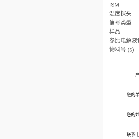
ISM
温度探头
信号类型
样品
参比电解液
物料号 (s)
您的
您的
联系