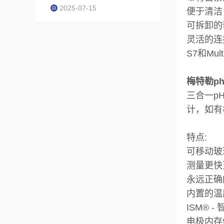
2025-07-15
便于清洁
可拆卸的
灵活的连
S7和Mu
梅特勒ph计
三合一p
计，如有
特点:
可移动玻
测量更快
永远正确
内置的温
ISM® 
电极内存