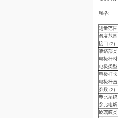
规格：
测量范围
温度范围
接口 (2)
液络部类
电极杆材
电极类型 
电极杆长
电极杆直
参数 (2)
参比系统
参比电解
玻璃膜类