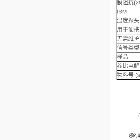
膜阻抗(25
ISM
温度探头
用于便携
无需维护
信号类型
样品
参比电解
物料号 (s
您的