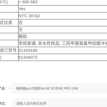
°C)
< 600 MΩ
Yes
NTC 30 kΩ
式仪表
否
无
模拟
常规普通; 非水性样品; 三羟甲基氨基甲烷缓冲液
液订货号
51343180
)
51344072
产品：
单位：