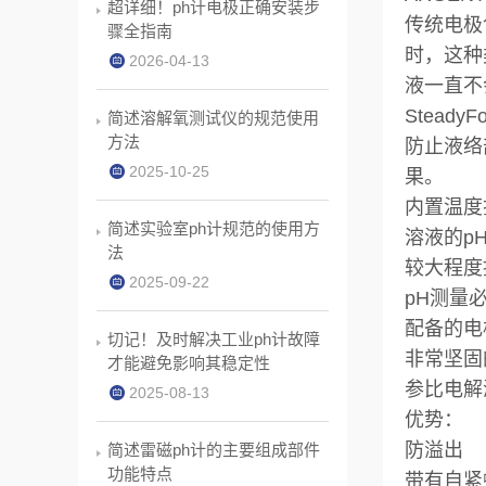
超详细！ph计电极正确安装步
传统电极
骤全指南
时，这种
2026-04-13
液一直不
Steady
简述溶解氧测试仪的规范使用
方法
防止液络
2025-10-25
果。
内置温度
简述实验室ph计规范的使用方
溶液的p
法
较大程度
2025-09-22
pH测量
配备的电
切记！及时解决工业ph计故障
非常坚固
才能避免影响其稳定性
参比电解
2025-08-13
优势：
防溢出
简述雷磁ph计的主要组成部件
功能特点
带有自紧