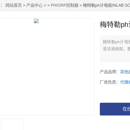
置：
网站首页
>
产品中心
> >
PH/ORP控制器
> 梅特勒ph计电极INLAB SCI
梅特勒ph计
梅特勒ph计电极
清洁液络部，
产品品牌：
其他
厂商性质：
代理
在