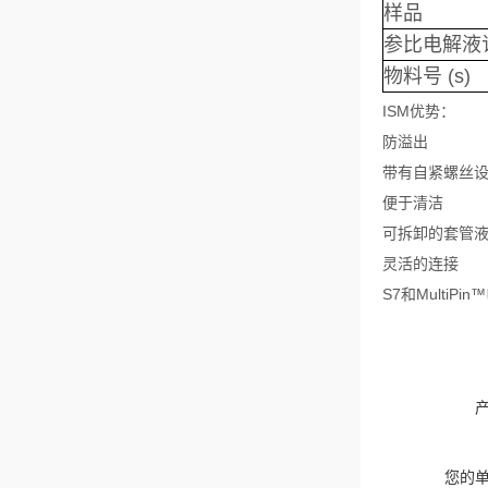
样品
参比电解液
物料号 (s)
ISM
优势：
防溢出
带有自紧螺丝
便于清洁
可拆卸的套管液
灵活的连接
S7和Multi
您的