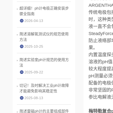
ARGENT
超详细！ph计电极正确安装步
传统电极包
骤全指南
时，这种类
2026-04-13
液一直不会
SteadyFo
简述溶解氧测试仪的规范使用
方法
防止液络部
2025-10-25
果。
内置温度探
简述实验室ph计规范的使用方
溶液的pH
法
较大程度提
2025-09-22
pH测量必
配备的电极
切记！及时解决工业ph计故障
非常坚固的
才能避免影响其稳定性
参比电解液
2025-08-13
梅特勒复合pH探
简述雷磁ph计的主要组成部件