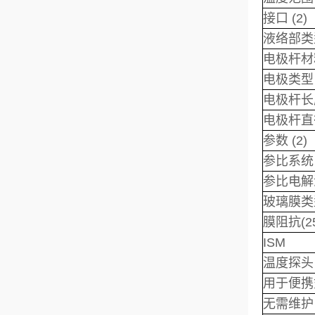
接口 (2)
液络部类
电极杆材
电极类型 
电极杆长
电极杆直
参数 (2)
参比系统
参比电解
玻璃膜类
膜阻抗(25
ISM
温度探头
用于便携
无需维护