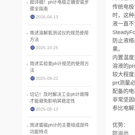
超详细！ph计电极正确安装步
传统电极
骤全指南
时，这种
2026-04-13
液一直不
Steady
简述溶解氧测试仪的规范使用
方法
防止液络
2025-10-25
果。
内置温度
简述实验室ph计规范的使用方
溶液的p
法
较大程度
2025-09-22
pH测量
配备的电
切记！及时解决工业ph计故障
非常坚固
才能避免影响其稳定性
参比电解
2025-08-13
优势：
简述雷磁ph计的主要组成部件
功能特点
防溢出