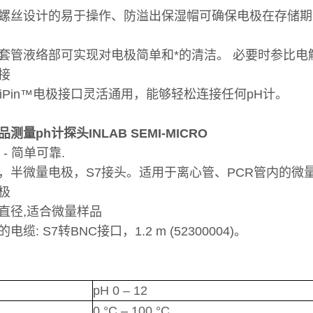
螺丝设计的易于操作、防溢出保湿帽可确保电极在存储期
套管液络部可实现对电极简单和*的清洁。 必要时参比电
接
ltiPin™电极接口灵活通用，能够轻松连接任何pH计。
测量ph计探头INLAB SEMI-MICRO
极 - 简单可靠.
，半微量电极，S7接头。适用于离心管、PCR管内的微
极
直径,适合微量样品
缆: S7转BNC接口，1.2 m (52300004)。
pH 0 – 12
0 °C – 100 °C