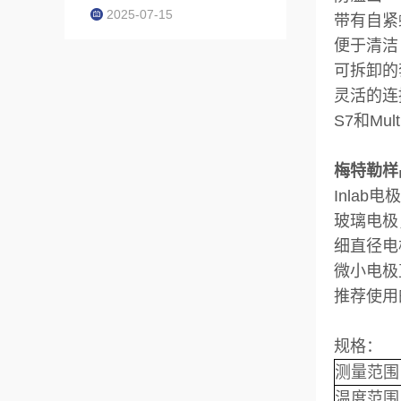
2025-07-15
带有自紧
便于清洁
可拆卸的
灵活的连
S7和Mu
梅特勒样品
Inlab电
玻璃电极
细直径电
微小电极
推荐使用的电
规格：
测量范围
温度范围