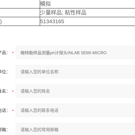
模拟
少量样品; 粘性样品
)
51343165
产品：
单位：
姓名：
电话：
邮箱：