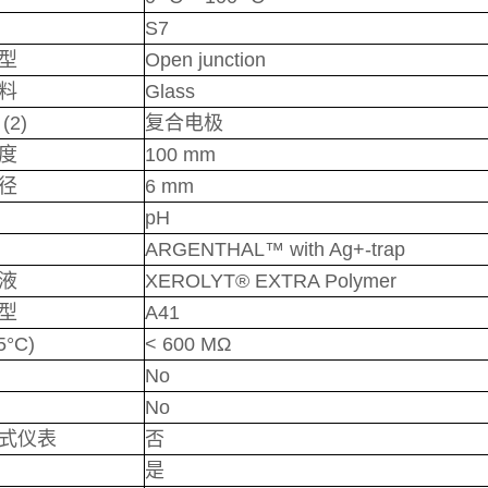
S7
型
Open junction
料
Glass
(2)
复合电极
度
100 mm
径
6 mm
pH
ARGENTHAL™ with Ag+-trap
液
XEROLYT® EXTRA Polymer
型
A41
°C)
< 600 MΩ
No
No
式仪表
否
是