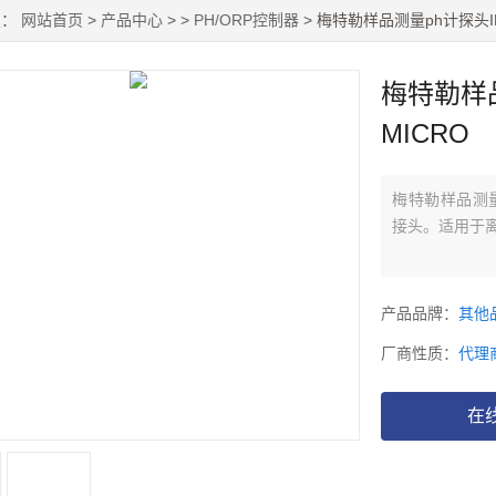
置：
网站首页
>
产品中心
> >
PH/ORP控制器
> 梅特勒样品测量ph计探头INL
梅特勒样品
MICRO
梅特勒样品测量p
接头。适用于离
产品品牌：
其他
厂商性质：
代理
在