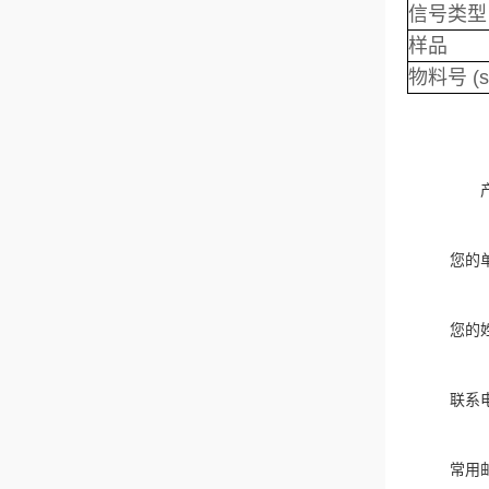
信号类型
样品
物料号 (s
您的
您的
联系
常用