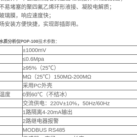
不易堵塞的聚四氟乙烯环形液接、凝胶电解质；
玻璃膜，响应速度快；
场安装方便快捷，实现即插即用。
水质分析仪POP-100
技术参数：
±1000mV
≤0.6Mpa
≥95%（25℃）
MΩ（25℃）150MΩ-200MΩ
采用PC外壳
温度
0到60℃（不结冰）
交流供电：220V±10%，50Hz/60Hz
1路隔离4-20mA输出
2路继电器报警
MODBUS RS485