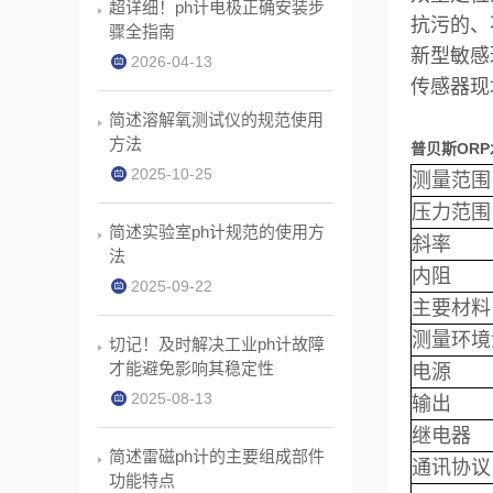
超详细！ph计电极正确安装步
抗污的、
骤全指南
新型敏感
2026-04-13
传感器现
简述溶解氧测试仪的规范使用
方法
普贝斯ORP
2025-10-25
测量范围
压力范围
简述实验室ph计规范的使用方
斜率
法
内阻
2025-09-22
主要材料
测量环境
切记！及时解决工业ph计故障
才能避免影响其稳定性
电源
2025-08-13
输出
继电器
简述雷磁ph计的主要组成部件
通讯协议
功能特点