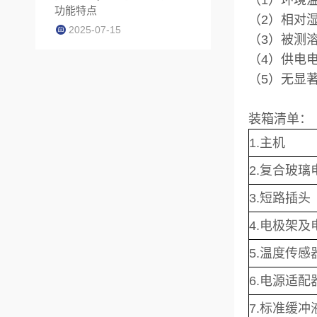
（1）环境温
功能特点
（2）相对湿
2025-07-15
（3）被测溶
（4）供电电源
（5）无显
装箱清单：
1
2.
3.短路
4.电极
5.温度
6.
7.标准缓冲液