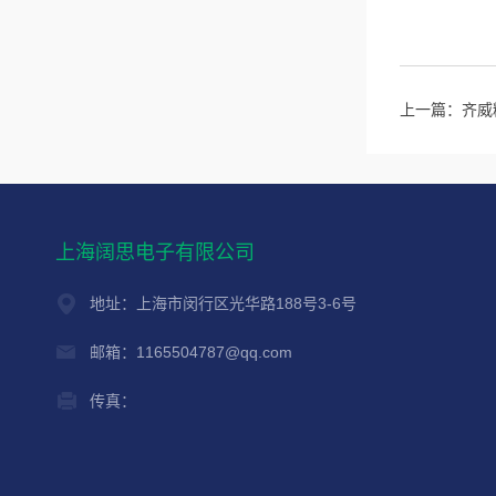
上一篇：
齐威
上海阔思电子有限公司
地址：上海市闵行区光华路188号3-6号
邮箱：1165504787@qq.com
传真：