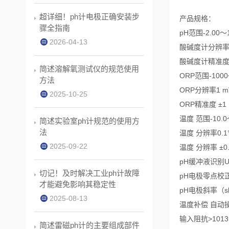
超详细！ph计电极正确安装步
产品规格：
骤全指南
pH范围-2.00～1
2026-04-13
酸碱度计分辨率0.
酸碱度计精准度 ±0.
简述溶解氧测试仪的规范使用
ORP范围-1000
方法
ORP分辨率1 m
2025-10-25
ORP精准度 ±1 
温度 范围-10.0
简述实验室ph计规范的使用方
法
温度 分辨率0.1
2025-09-22
温度 分辨率 ±0.
pH缓冲液识别US(4
切记！及时解决工业ph计故障
pH电极零点校正范
才能避免影响其稳定性
pH电极斜率（sl
2025-08-13
温度补偿 自动操作范围
输入阻抗>1013 
简述雷磁ph计的主要组成部件